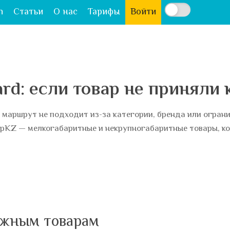
n
Статьи
О нас
Тарифы
Войти
rd: если товар не приняли 
маршрут не подходит из-за категории, бренда или ограни
ipKZ — мелкогабаритные и некрупногабаритные товары, к
ожным товарам