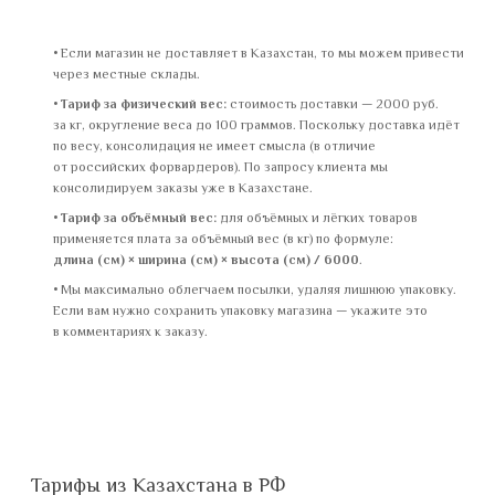
Если магазин не доставляет в Казахстан, то мы можем привести
через местные склады.
Тариф за физический вес:
стоимость доставки — 2000 руб.
за кг, округление веса до 100 граммов. Поскольку доставка идёт
по весу, консолидация не имеет смысла (в отличие
от российских форвардеров). По запросу клиента мы
консолидируем заказы уже в Казахстане.
Тариф за объёмный вес:
для объёмных и лёгких товаров
применяется плата за объёмный вес (в кг) по формуле:
длина (см) × ширина (см) × высота (см) / 6000
.
Мы максимально облегчаем посылки, удаляя лишнюю упаковку.
Если вам нужно сохранить упаковку магазина — укажите это
в комментариях к заказу.
Тарифы из Казахстана в РФ