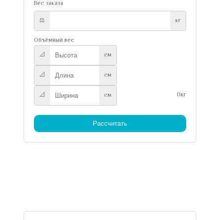
Вес заказа
⚖️
кг
Объёмный вес
📐
см
📐
см
0кг
📐
см
Рассчитать