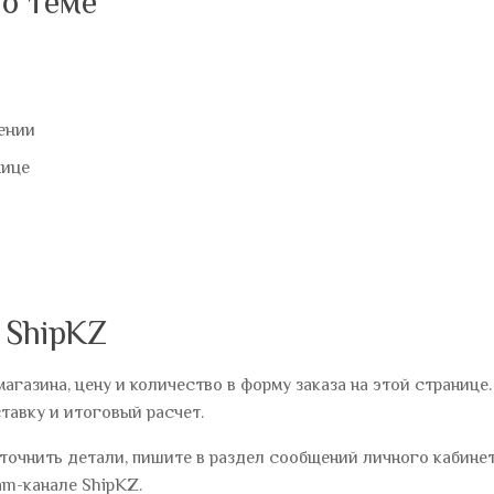
о теме
ении
нице
 ShipKZ
магазина, цену и количество в форму заказа на этой странице
тавку и итоговый расчет.
уточнить детали, пишите в
раздел сообщений личного кабине
am-канале ShipKZ
.