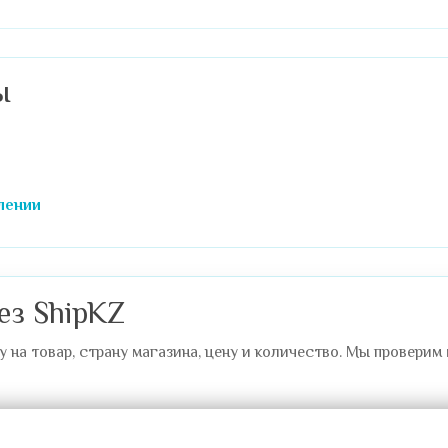
ы
n
лении
ез ShipKZ
на товар, страну магазина, цену и количество. Мы проверим