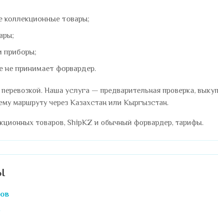
е коллекционные товары;
ары;
и приборы;
е не принимает форвардер.
перевозкой. Наша услуга — предварительная проверка, выкуп
ему маршруту через Казахстан или Кыргызстан.
нкционных товаров
,
ShipKZ и обычный форвардер
,
тарифы
.
ы
ров
р