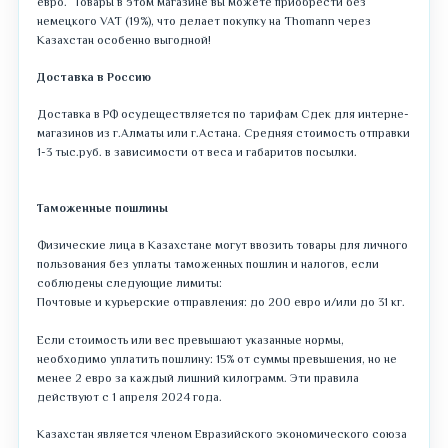
евро. Товары в этом магазине вы можете приобрести без
немецкого VAT (19%), что делает покупку на Thomann через
Казахстан особенно выгодной!
Доставка в Россию
Доставка в РФ осудеществляется по тарифам Сдек для интерне-
магазинов из г.Алматы или г.Астана. Средняя стоимость отправки
1-3 тыс.руб. в зависимости от веса и габаритов посылки.
Таможенные пошлины
Физические лица в Казахстане могут ввозить товары для личного
пользования без уплаты таможенных пошлин и налогов, если
соблюдены следующие лимиты:​
Почтовые и курьерские отправления: до 200 евро и/или до 31 кг.​
Если стоимость или вес превышают указанные нормы,
необходимо уплатить пошлину: 15% от суммы превышения, но не
менее 2 евро за каждый лишний килограмм.​ Эти правила
действуют с 1 апреля 2024 года.
Казахстан является членом Евразийского экономического союза