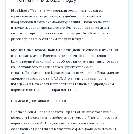
Thomann в 2025 году
Musikhaus Thomann
— немецкий розничный продавец
музыкальных инструментов, студийного, светового и
профессионального аудиооборудования. Thomann.de стал
широко известен прежде всего благодаря своей крупной
интернет-торговле, на сегодня это крупнейший интернет-
ритейлер своей категории товаров в мире.
Музыкальные товары попали в санкционный список и их нельзя
ввезти напрямую в Россию через обычных форвардеров.
Единственный законный способ доставки музыкальных товаров
из Thomann это транзит через "дружественные"
страны. Преимущество Казахстана - это участие в Евразийском
экономическом союзе (ЕАЭС). Это значит, товары после
попадания в Казахстан могу беспрепятственно в упрощенном
порядке и без пошлин отправлены в РФ.
Покупка и доставка с Thomann
Схема покупки через Казахстан простая: физическое лицо
резидент Казахстана приобретатает товар в Thomann, а затем
пересылает их в РФ Покупателю. У этого магазина есть
собственнная доставка в Казахстан с финсированной ценой 50